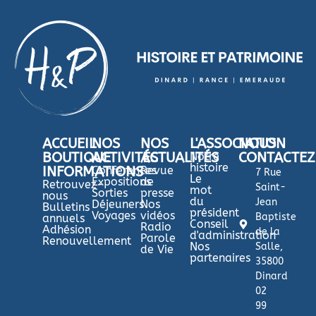
ACCUEIL
NOS
NOS
L'ASSOCIATION
NOUS
BOUTIQUE
ACTIVITÉS
ACTUALITÉS
Notre
CONTACTEZ
histoire
INFORMATIONS
Conférences
Revue
7 Rue
Le
Expositions
de
Retrouvez-
Saint-
mot
Sorties
presse
nous
du
Jean
Déjeuners
Nos
Bulletins
président
Voyages
vidéos
Baptiste
annuels
Conseil
Radio
Adhésion
de la
d'administration
Parole
Renouvellement
Nos
Salle,
de Vie
partenaires
35800
Dinard
02
99