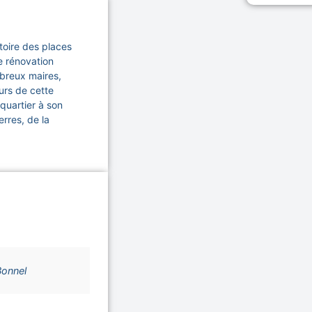
toire des places
e rénovation
mbreux maires,
urs de cette
 quartier à son
rres, de la
Bonnel